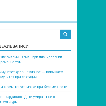
ВЕЖИЕ ЗАПИСИ
акие витамины пить при планировании
еременности?
ммунитет дело наживное — повышаем
ммунитет при лактации
имптомы тонуса матки при беременности
рач-кардиолог: Дети умирают не от
изкультуры