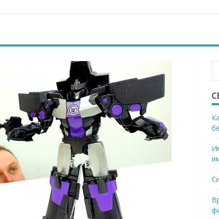
С
К
б
И
и
С
В
ф