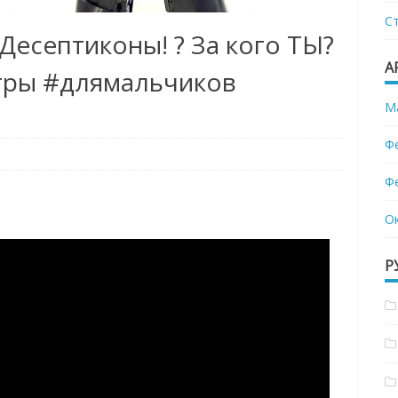
С
Десептиконы! ? За кого ТЫ?
А
гры #длямальчиков
М
Ф
Ф
О
Р