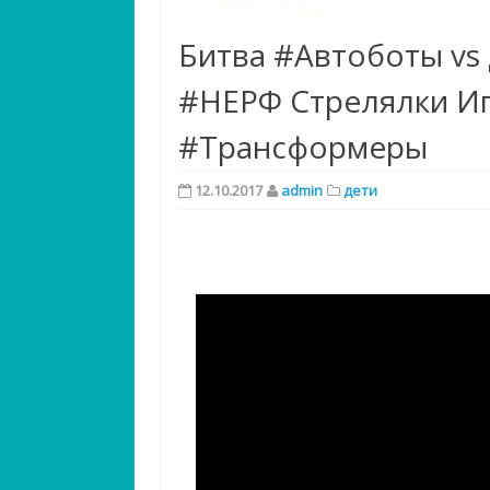
Битва #Автоботы vs 
#НЕРФ Стрелялки И
#Трансформеры
12.10.2017
admin
дети