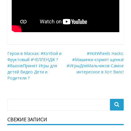
Навигация
Герои в Масках: #Кэтбой и
#HotWheels Hacks:
Фруктовый #ЧЕЛЛЕНДЖ ?
#Машинки кормят щенка!
по
#ВызовПринят Игры для
#ИгрыДляМальчиков Самое
записям
детей Видео Дети и
интересное в Хот Вилс!
Родители ?
СВЕЖИЕ ЗАПИСИ