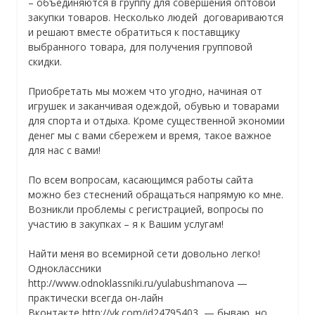
– объединяются в группу для совершения оптовой
закупк
и товаров. Несколько людей договариваются
и решают вместе обратиться к поставщику
выбранного товара, для получения групповой
скидки.
Приобретать мы можем что угодно, начиная от
игрушек и заканчивая одеждой, обувью и товарами
для спорта и отдыха. Кроме существенной экономии
денег мы с вами сбережем и время, такое важное
для нас с вами!
По всем вопросам, касающимся работы сайта
можно без стеснений обращаться напрямую ко мне.
Возникли проблемы с регистрацией, вопросы по
участию в закупках – я к Вашим услугам!
Найти меня во всемирной сети довольно легко!
Одноклассники
http://www.odnoklassniki.ru/yulabushmanova —
практически всегда он-лайн
Вконтакте http://vk.com/id24795403 — бываю, но