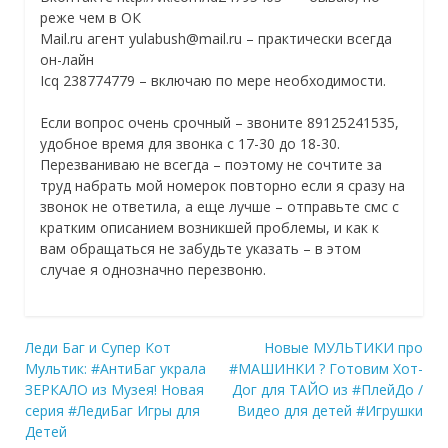
реже чем в ОК
Mail.ru агент yulabush@mail.ru – практически всегда
он-лайн
Icq 238774779 – включаю по мере необходимости.
Если вопрос очень срочный – звоните 89125241535,
удобное время для звонка с 17-30 до 18-30.
Перезваниваю не всегда – поэтому не сочтите за
труд набрать мой номерок повторно если я сразу на
звонок не ответила, а еще лучше – отправьте смс с
кратким описанием возникшей проблемы, и как к
вам обращаться не забудьте указать – в этом
случае я однозначно перезвоню.
Навигация
Леди Баг и Супер Кот
Новые МУЛЬТИКИ про
Мультик: #АнтиБаг украла
#МАШИНКИ ? Готовим Хот-
по
ЗЕРКАЛО из Музея! Новая
Дог для ТАЙО из #ПлейДо /
записям
серия #ЛедиБаг Игры для
Видео для детей #Игрушки
Детей