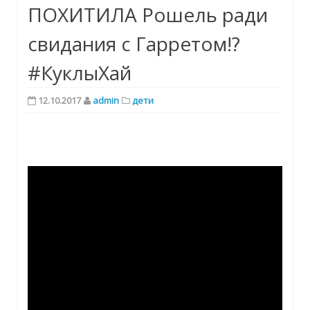
ПОХИТИЛА Рошель ради
свидания с Гарретом!?
#КуклыХай
12.10.2017
admin
дети