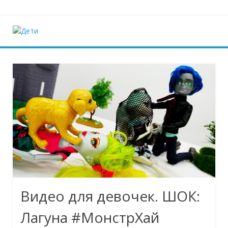
Наверх
Дети
Ещё один сайт на WordPress
Видео для девочек. ШОК:
Лагуна #МонстрХай