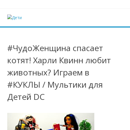
Наверх
Дети
Ещё один сайт на WordPress
#ЧудоЖенщина спасает
котят! Харли Квинн любит
животных? Играем в
#КУКЛЫ / Мультики для
Детей DC