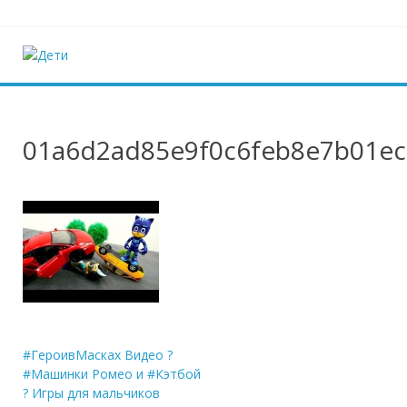
Наверх
Дети
Ещё один сайт на WordPress
01a6d2ad85e9f0c6feb8e7b01e
Навигация
#ГероивМасках Видео ?
#Машинки Ромео и #Кэтбой
по
? Игры для мальчиков