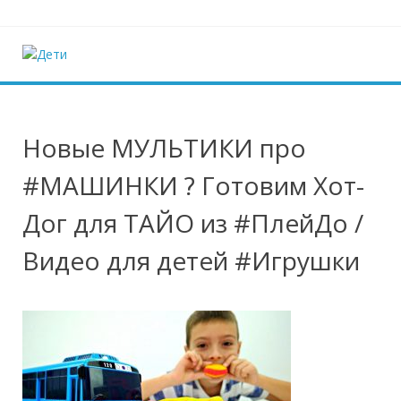
Наверх
Дети
Ещё один сайт на WordPress
Новые МУЛЬТИКИ про
#МАШИНКИ ? Готовим Хот-
Дог для ТАЙО из #ПлейДо /
Видео для детей #Игрушки