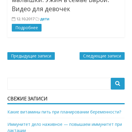
Видео для девочек
12.10.2017
дети
Подробнее
Навигация
Предыдущие записи
Следующие записи
по
записям
СВЕЖИЕ ЗАПИСИ
Какие витамины пить при планировании беременности?
Иммунитет дело наживное — повышаем иммунитет при
лактации