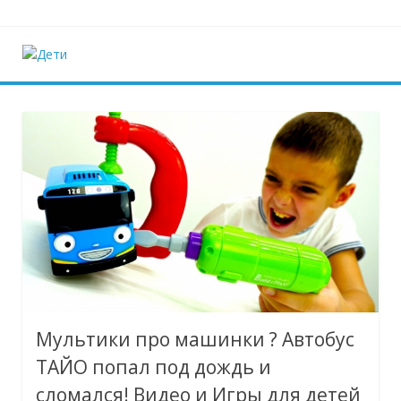
Наверх
Дети
Ещё один сайт на WordPress
Мультики про машинки ? Автобус
ТАЙО попал под дождь и
сломался! Видео и Игры для детей