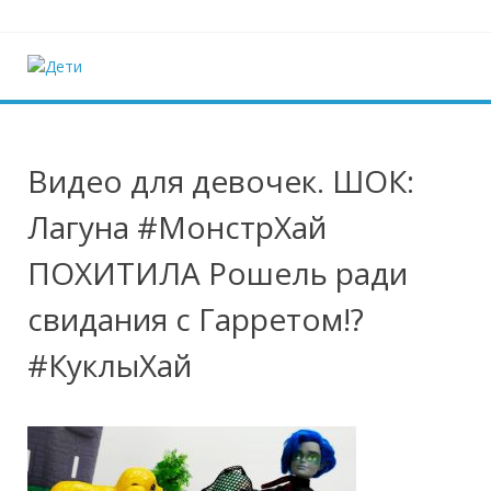
Наверх
Дети
Ещё один сайт на WordPress
Видео для девочек. ШОК:
Лагуна #МонстрХай
ПОХИТИЛА Рошель ради
свидания с Гарретом!?
#КуклыХай