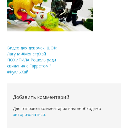
Навигация
Видео для девочек. ШОК:
Лагуна #МонстрХай
по
ПОХИТИЛА Рошель ради
записям
свидания с Гарретом!?
#КуклыХай
Добавить комментарий
Для отправки комментария вам необходимо
авторизоваться
.