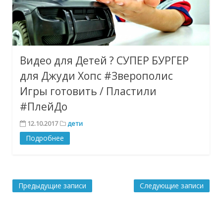
Видео для Детей ? СУПЕР БУРГЕР
для Джуди Хопс #Зверополис
Игры готовить / Пластили
#ПлейДо
12.10.2017
дети
Подробнее
Навигация
Предыдущие записи
Следующие записи
по
записям